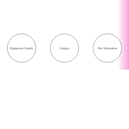
Magnesium Experts
Category
New Information
専門家が語るマグネシウム
記事一覧
スポンサー
MAG21研究会について
TOPへ