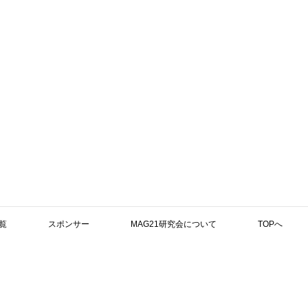
覧
スポンサー
MAG21研究会について
TOPへ
検索