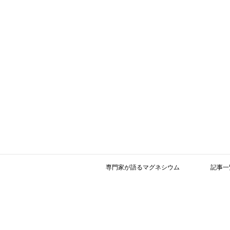
専門家が語るマグネシウム
記事一
参考文献 －更新－