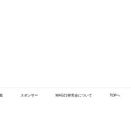
覧
スポンサー
MAG21研究会について
TOPへ
検索