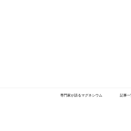
専門家が語るマグネシウム
記事一
参考文献 －更新－