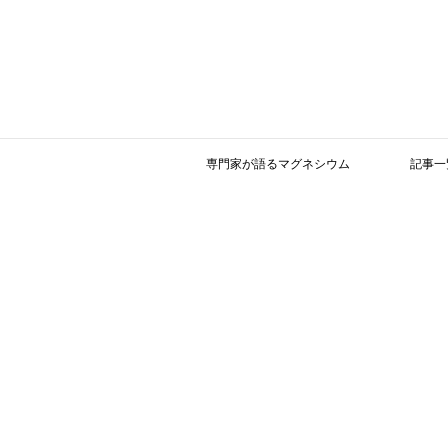
専門家が語るマグネシウム
記事一
『日経ヘルス』に横田先生の記事が掲載
東京慈恵会医科大学准教授 横田邦信先生
月刊誌『日経ヘルス』２００８年２月号２
れましたのでお知らせいたします。
ご興味のある方は、是非ご一読をお勧めい
内容は、以下の特集に分かりやすく解説さ