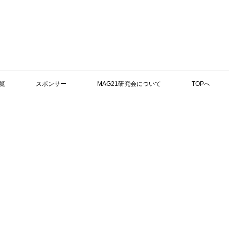
覧
スポンサー
MAG21研究会について
TOPへ
検索
のマグネシウムとダイエットに関する記事が、
０～３９ページ（１２月２７日発売）に掲載さ
新着記事
・
マグネ
たします。
関連：CA
・
参考文
れています。
・
Caと