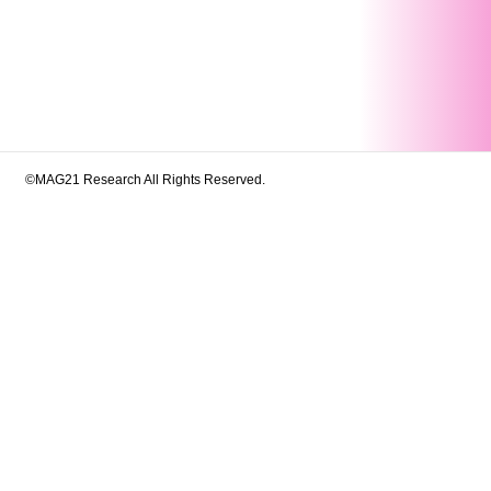
©MAG21 Research All Rights Reserved.
シウム摂取量と睡眠時間および睡眠の質との
RDIA研究からの知見
献 －更新－
Mgを含むサプリメントの特性とその比率－上昇