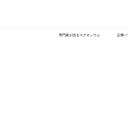
専門家が語るマグネシウム
記事一
経口マグネシウムサプリメントの血圧、血
１９９７年、中村学園大学と九州大学健康
サプリメントの血圧、血清脂質、および関
います。
背景： 二重盲検プラセボ対照試験では、
ｇ）サプリメント(錠剤Mg(OH)2; 411～