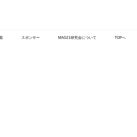
覧
スポンサー
MAG21研究会について
TOPへ
検索
清脂質への効果
科学センターの研究者らは、経口マグネシウム
連要素への効果についての研究結果を報告して
新着記事
・
マグネ
対象者３３人に４週間の経口マグネシウム（Ｍ
関連：CA
548 mg/日)またはプラセボ（偽薬）を割り当てた。
・
参考文
・
Caと