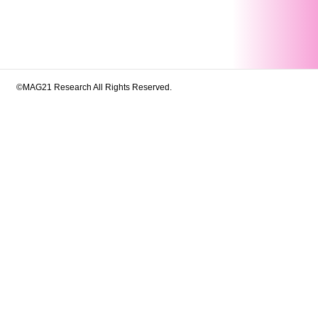
©MAG21 Research All Rights Reserved.
シウム摂取量と睡眠時間および睡眠の質との
RDIA研究からの知見
献 －更新－
Mgを含むサプリメントの特性とその比率－上昇