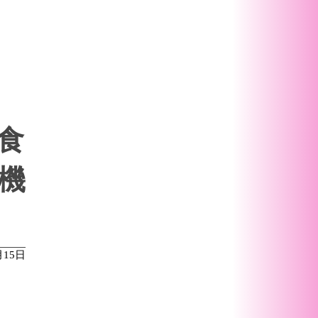
食
機
月15日