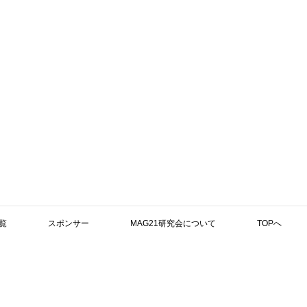
覧
スポンサー
MAG21研究会について
TOPへ
検索