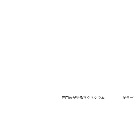
専門家が語るマグネシウム
記事一
参考文献 －更新－