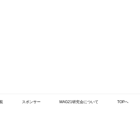
覧
スポンサー
MAG21研究会について
TOPへ
検索