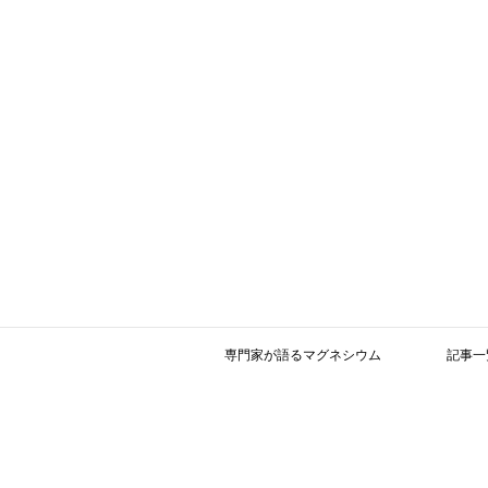
専門家が語るマグネシウム
記事一
参考文献 －更新－