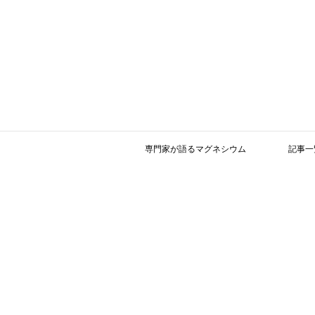
専門家が語るマグネシウム
記事一
賛助会員の募集
MAG２１研究会は、マグネシウムと糖尿病
をはじめ様々な疾患との関係に関する新し
ムの啓発活動を行うことを目的としていま
この度、今後の運営を円滑にかつ発展的に
趣意にご賛同いただける賛助会員の募集を