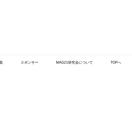
覧
スポンサー
MAG21研究会について
TOPへ
検索
・メタボリックシンドロ－ムなどの生活習慣病
くかつ正しい知識と情報を提供し、マグネシウ
新着記事
す。
・
マグネ
行うために本会の目的と活動にご理解を戴き、
関連：CA
開始することに致しました。