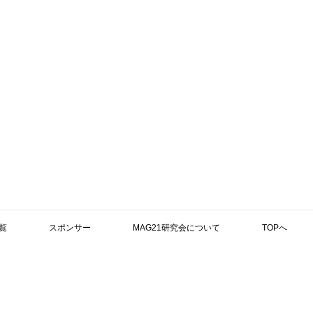
覧
スポンサー
MAG21研究会について
TOPへ
検索
」に以下の文献を追加いたしました。文献内容