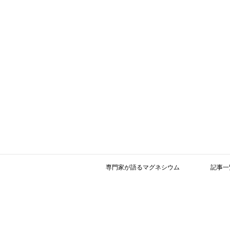
専門家が語るマグネシウム
記事一
本日、参考文献の「
参考文献集 （英語版）
は近日中にアップします。