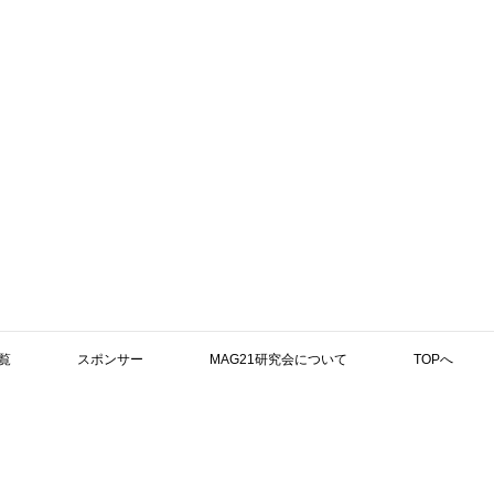
覧
スポンサー
MAG21研究会について
TOPへ
検索
」に以下の文献を追加いたしました。文献内容