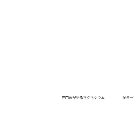
専門家が語るマグネシウム
記事一
本日、参考文献の「
参考文献集 （英語版）
は近日中にアップします。